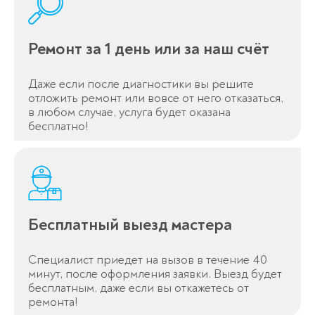
Ремонт за 1 день или за наш счёт
Оставьте заявку
Даже если после диагностики вы решите
отложить ремонт или вовсе от него отказаться,
перезвоним в течение 3-х минут
в любом случае, услуга будет оказана
бесплатно!
Бесплатный выезд мастера
Спасибо!
Менеджер свяжется с вами в
Специалист приедет на вызов в течение 40
течение 3-x минут.
минут, после оформления заявки. Выезд будет
бесплатным, даже если вы откажетесь от
ремонта!