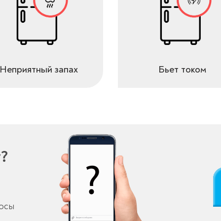
Неприятный запах
Бьет током
у?
росы