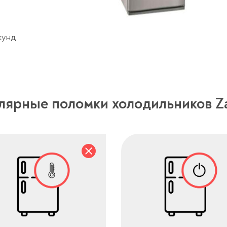
кунд
лярные поломки холодильников Za