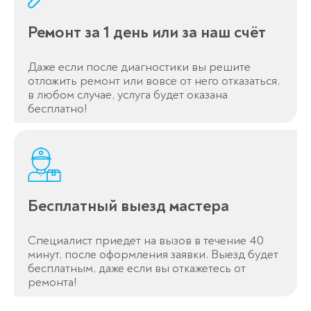
Ремонт за 1 день или за наш счёт
Даже если после диагностики вы решите
Оставьте заявку
отложить ремонт или вовсе от него отказаться,
перезвоним в течение 3-х минут
в любом случае, услуга будет оказана
бесплатно!
Бесплатный выезд мастера
Спасибо!
Специалист приедет на вызов в течение 40
Менеджер свяжется с вами в
минут, после оформления заявки. Выезд будет
течение 3-x минут.
бесплатным, даже если вы откажетесь от
ремонта!